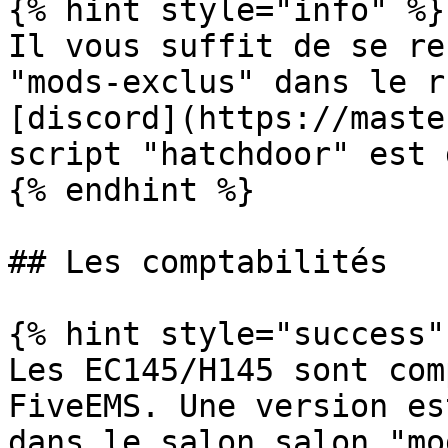
{% hint style="info" %}

Il vous suffit de se re
"mods-exclus" dans le r
[discord](https://maste
script "hatchdoor" est 
{% endhint %}

## Les comptabilités

{% hint style="success" 
Les EC145/H145 sont com
FiveEMS. Une version es
dans le salon salon "mo